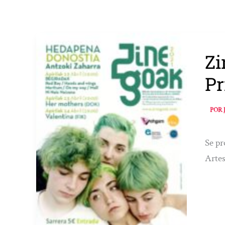
Zi
Pr
POR
Se pr
Artes