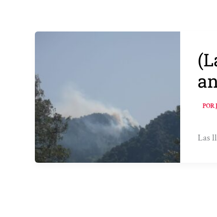
(L
an
POR
Las l