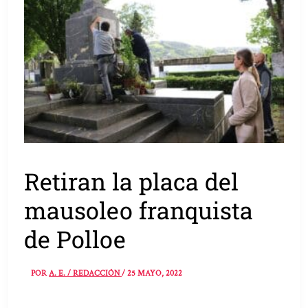
Retiran la placa del
mausoleo franquista
de Polloe
POR
A. E. / REDACCIÓN
/
25 MAYO, 2022