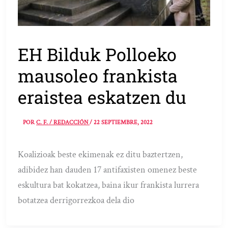
EH Bilduk Polloeko
mausoleo frankista
eraistea eskatzen du
POR
C. F. / REDACCIÓN
/
22 SEPTIEMBRE, 2022
Koalizioak beste ekimenak ez ditu baztertzen,
adibidez han dauden 17 antifaxisten omenez beste
eskultura bat kokatzea, baina ikur frankista lurrera
botatzea derrigorrezkoa dela dio