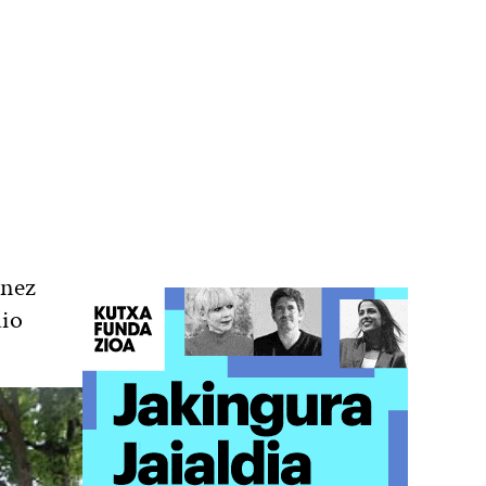
enez
dio