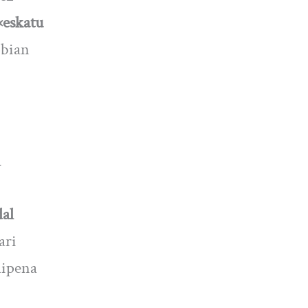
«eskatu
obian
a
al
ari
aipena