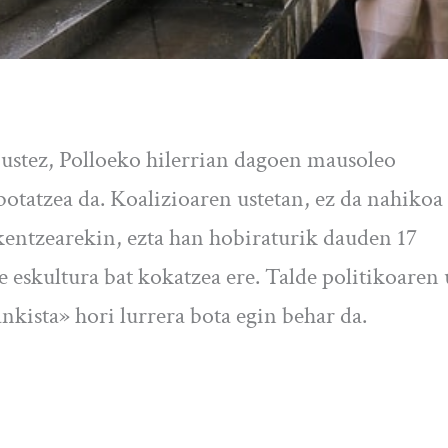
ustez, Polloeko hilerrian dagoen mausoleo
botatzea da. Koalizioaren ustetan, ez da nahikoa
kentzearekin, ezta han hobiraturik dauden 17
 eskultura bat kokatzea ere. Talde politikoaren 
nkista» hori lurrera bota egin behar da.