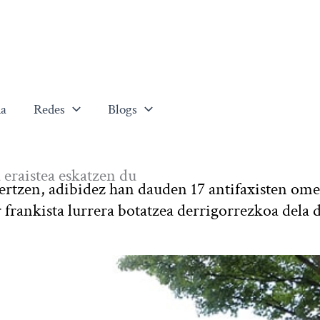
a
Redes
Blogs
eraistea eskatzen du
ertzen, adibidez han dauden 17 antifaxisten om
r frankista lurrera botatzea derrigorrezkoa dela 