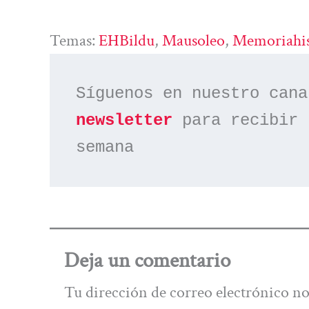
Temas:
EHBildu
, 
Mausoleo
, 
Memoriahis
Síguenos en nuestro cana
newsletter
 para recibir 
semana
Deja un comentario
Tu dirección de correo electrónico no