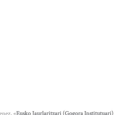
enez, «
Eusko Jaurlaritzari (Gogora Institutuari)