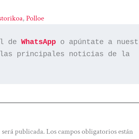
torikoa
, 
Polloe
l de 
WhatsApp
las principales noticias de la 
 será publicada.
Los campos obligatorios están