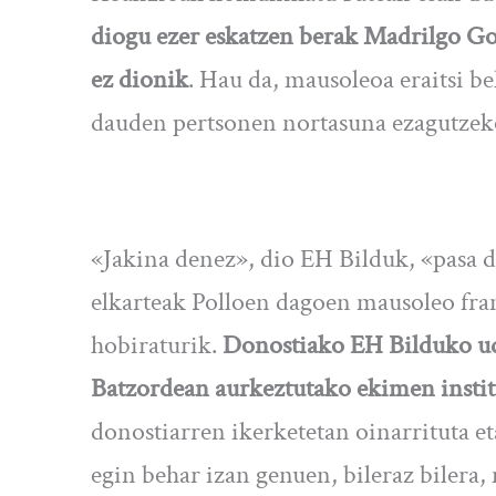
diogu ezer eskatzen berak Madrilgo Gob
ez dionik
. Hau da, mausoleoa eraitsi be
dauden pertsonen nortasuna ezagutzek
«Jakina denez», dio EH Bilduk, «pasa d
elkarteak Polloen dagoen mausoleo fran
hobiraturik.
Donostiako EH Bilduko ud
Batzordean aurkeztutako ekimen institu
donostiarren ikerketetan oinarrituta et
egin behar izan genuen, bileraz bilera,