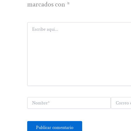
marcados con
*
Escribe
aquí...
Nombre*
Correo
electrónico*