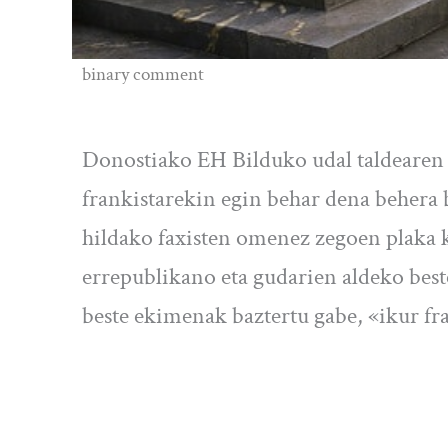
binary comment
Donostiako EH Bilduko udal taldearen 
frankistarekin egin behar dena behera 
hildako faxisten omenez zegoen plaka 
errepublikano eta gudarien aldeko beste
beste ekimenak baztertu gabe, «ikur fra