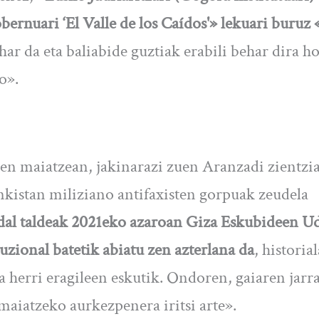
ernuari ‘El Valle de los Caídos'» lekuari buruz 
har da eta baliabide guztiak erabili behar dira h
o».
en maiatzean, jakinarazi zuen Aranzadi zientzi
kistan miliziano antifaxisten gorpuak zeudela
al taldeak 2021eko azaroan Giza Eskubideen Ud
zional batetik abiatu zen azterlana da
, historial
a herri eragileen eskutik. Ondoren, gaiaren jarr
 maiatzeko aurkezpenera iritsi arte».