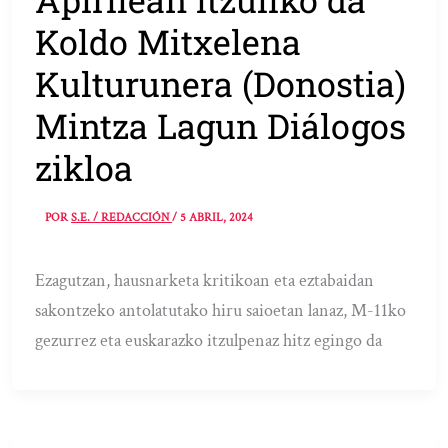
Koldo Mitxelena
Kulturunera (Donostia)
Mintza Lagun Diálogos
zikloa
POR
S.E. / REDACCIÓN
/
5 ABRIL, 2024
Ezagutzan, hausnarketa kritikoan eta eztabaidan
sakontzeko antolatutako hiru saioetan lanaz, M-11ko
gezurrez eta euskarazko itzulpenaz hitz egingo da