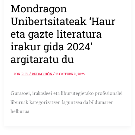
Mondragon
Unibertsitateak ‘Haur
eta gazte literatura
irakur gida 2024’
argitaratu du
POR
E. B. / REDACCIÓN
/
13 OCTUBRE, 2025
Gurasoei, irakasleei eta liburutegietako profesionalei
liburuak kategorizatzen laguntzea da bildumaren
helburua