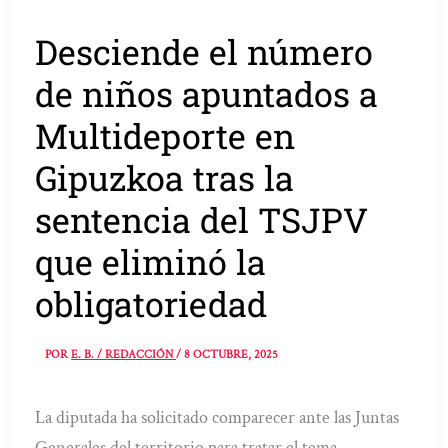
Desciende el número
de niños apuntados a
Multideporte en
Gipuzkoa tras la
sentencia del TSJPV
que eliminó la
obligatoriedad
POR
E. B. / REDACCIÓN
/
8 OCTUBRE, 2025
La diputada ha solicitado comparecer ante las Juntas
Generales del territorio para tratar el tema