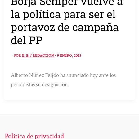
Borja Sémper vuelve a
la política para ser el
portavoz de campaña
del PP
POR
E. B. / REDACCIÓN
/
9 ENERO, 2023
Alberto Núñez Feijóo ha anunciado hoy ante los
periodistas su designación.
Política de privacidad