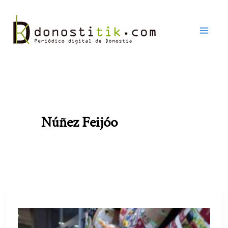
Ir
al
contenido
Núñez Feijóo