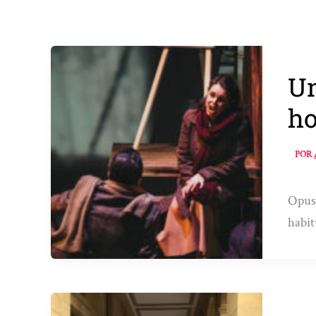
Un
ho
POR
Opus 
habit