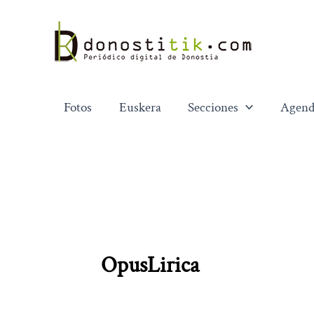
Ir
al
contenido
Fotos
Euskera
Secciones
Agend
OpusLirica