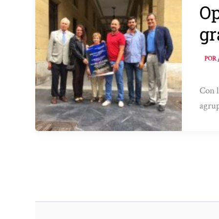
Op
gr
POR
Con l
agrup