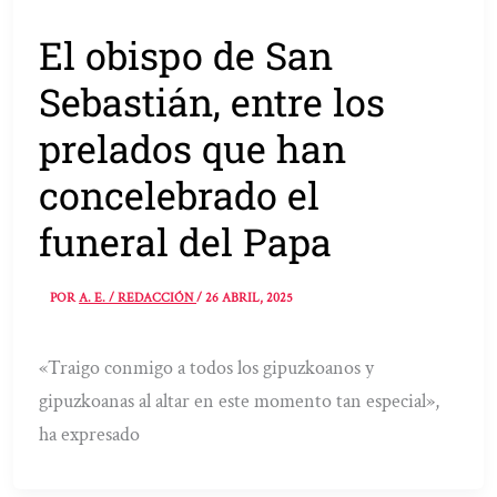
El obispo de San
Sebastián, entre los
prelados que han
concelebrado el
funeral del Papa
POR
A. E. / REDACCIÓN
/
26 ABRIL, 2025
«Traigo conmigo a todos los gipuzkoanos y
gipuzkoanas al altar en este momento tan especial»,
ha expresado