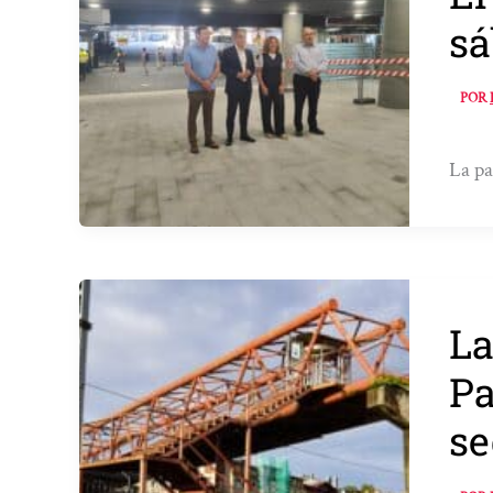
sá
POR
La pa
La
Pa
se