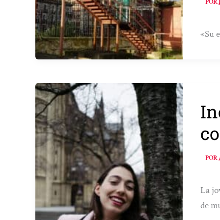
POR
«Su e
In
co
POR
La jo
de mu