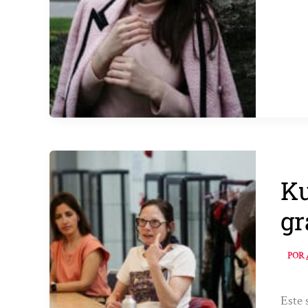
Ku
gr
POR
Este 