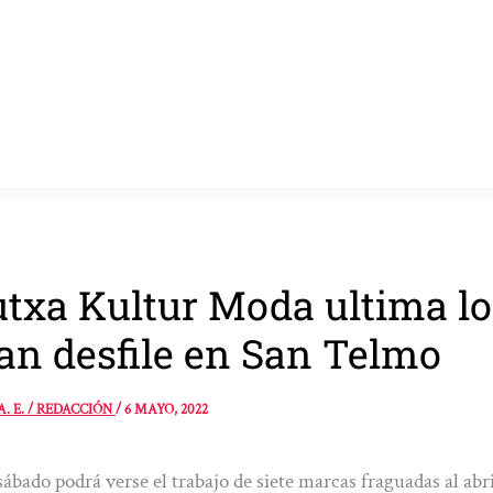
txa Kultur Moda ultima los
an desfile en San Telmo
A. E. / REDACCIÓN
/
6 MAYO, 2022
sábado podrá verse el trabajo de siete marcas fraguadas al abri