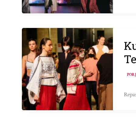
Ku
T
POR
Repas