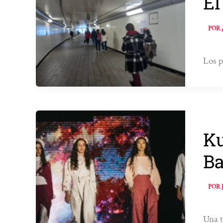
El
POR
Los p
Ku
Ba
POR
Una t