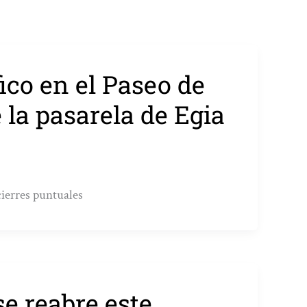
fico en el Paseo de
 la pasarela de Egia
cierres puntuales
se reabre este