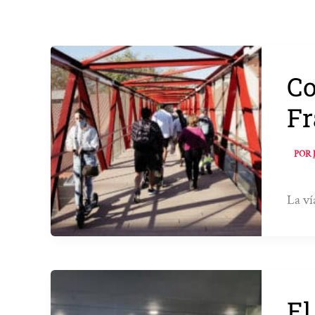
Co
Fr
POR
La ví
El