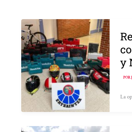
Re
co
y 
POR
La op