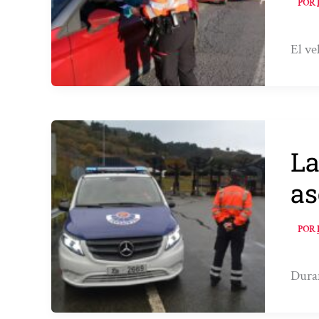
POR
El ve
La
as
POR
Duran