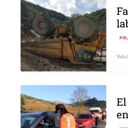
Fa
la
POR
Volcó
El
en