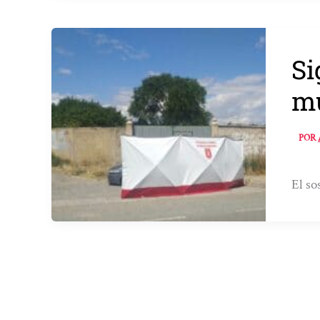
Si
mu
POR
El so