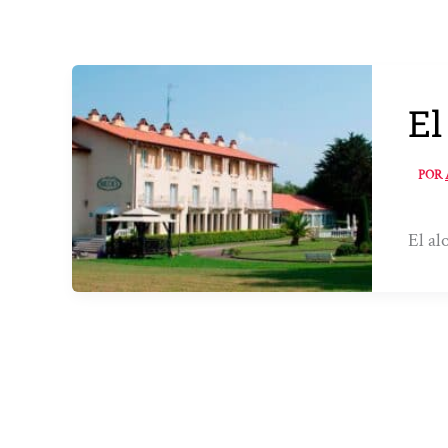
El
POR
El al