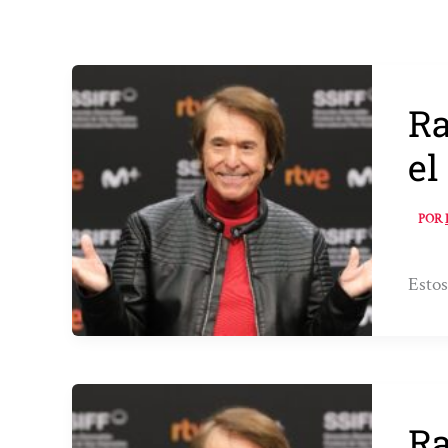
Ra
el
POR
Estos
Ra