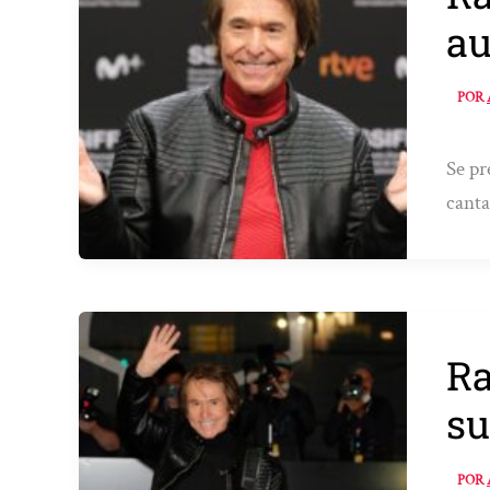
au
POR
Se pr
canta
Ra
su
POR