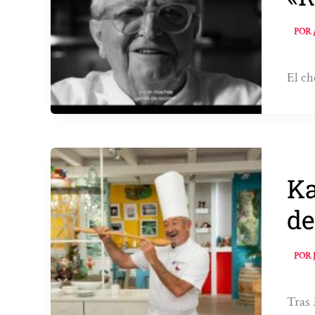
POR
El ch
Ka
de
POR
Tras 