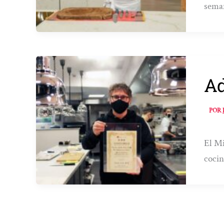
seman
Ad
POR
El Mi
coci