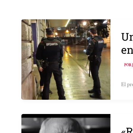
Un
en
POR
El pr
«R