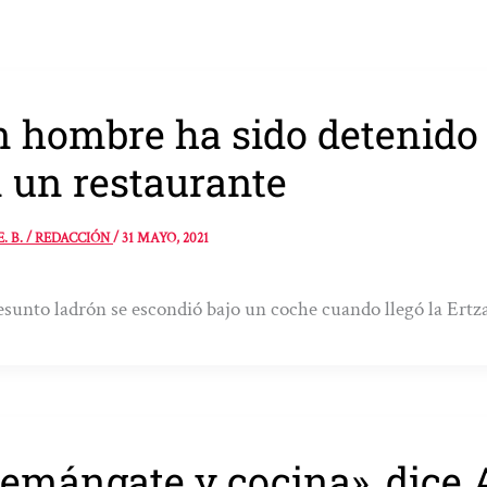
 hombre ha sido detenido 
 un restaurante
E. B. / REDACCIÓN
/
31 MAYO, 2021
esunto ladrón se escondió bajo un coche cuando llegó la Ertz
emángate y cocina», dice 