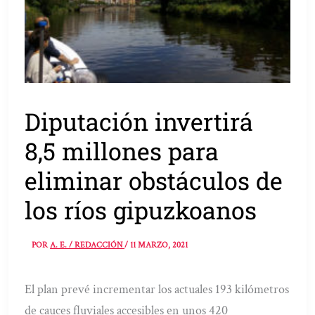
Diputación invertirá
8,5 millones para
eliminar obstáculos de
los ríos gipuzkoanos
POR
A. E. / REDACCIÓN
/
11 MARZO, 2021
El plan prevé incrementar los actuales 193 kilómetros
de cauces fluviales accesibles en unos 420