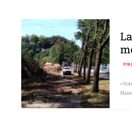
La
me
POR
«Volv
Haiz