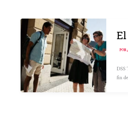
El
POR
DSS T
fin d