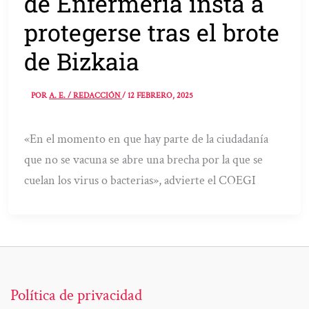
de Enfermería insta a
protegerse tras el brote
de Bizkaia
POR
A. E. / REDACCIÓN
/
12 FEBRERO, 2025
«En el momento en que hay parte de la ciudadanía
que no se vacuna se abre una brecha por la que se
cuelan los virus o bacterias», advierte el COEGI
Política de privacidad