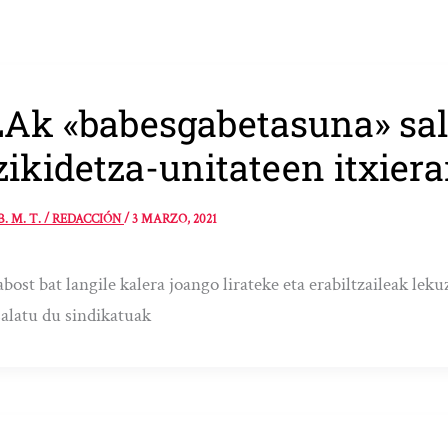
Ak «babesgabetasuna» sal
zikidetza-unitateen itxier
B. M. T. / REDACCIÓN
/
3 MARZO, 2021
ost bat langile kalera joango lirateke eta erabiltzaileak leku
salatu du sindikatuak