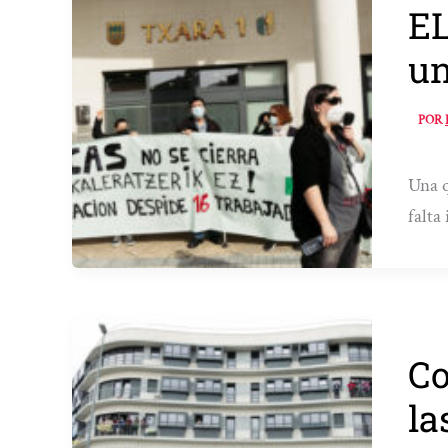
EL
un
POR
Una q
falta
Co
la