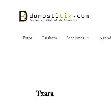
Ir
al
contenido
Fotos
Euskera
Secciones
Agend
Txara