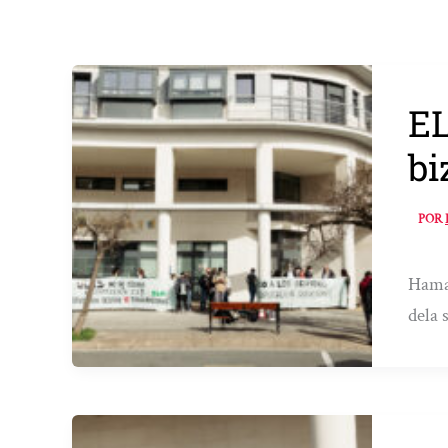
EL
bi
POR
Hamab
dela 