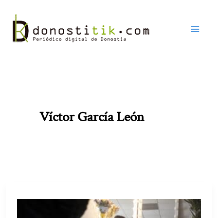
Ir
al
contenido
Víctor García León