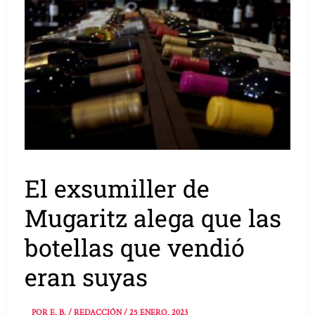
El exsumiller de
Mugaritz alega que las
botellas que vendió
eran suyas
POR
E. B. / REDACCIÓN
/
25 ENERO, 2023