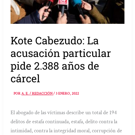
Kote Cabezudo: La
acusación particular
pide 2.388 años de
cárcel
POR
A. E. / REDACCIÓN
/
3 ENERO, 2022
El abogado de las víctimas describe un total de 194
delitos de estafa continuada, estafa, delito contra la
intimidad, contra la integridad moral, corrupción de