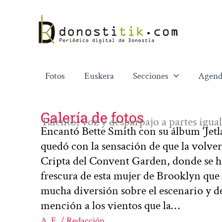
Ir
al
contenido
Fotos
Euskera
Secciones
Agend
Galería de fotos
Talento, voz y desparpajo a partes igua
Encantó Bette Smith con su álbum ‘Jetla
quedó con la sensación de que la volverá
Cripta del Convent Garden, donde se hab
frescura de esta mujer de Brooklyn que 
mucha diversión sobre el escenario y 
mención a los vientos que la…
A. E. / Redacción