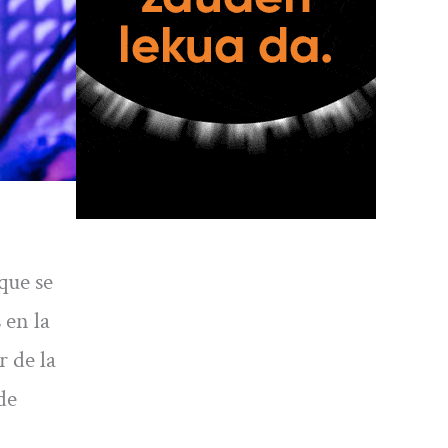
que se
 en la
r de la
de