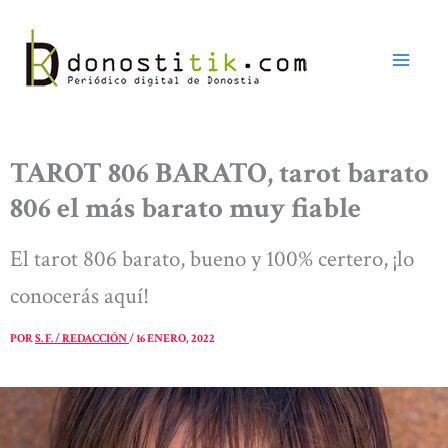
Ir
al
contenido
TAROT 806 BARATO, tarot barato
806 el más barato muy fiable
El tarot 806 barato, bueno y 100% certero, ¡lo
conocerás aquí!
POR
S. F. / REDACCIÓN
/
16 ENERO, 2022