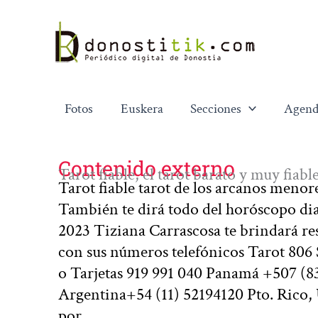
Ir
al
contenido
Fotos
Euskera
Secciones
Agend
Contenido externo
Tarot fiable, el tarot barato y muy fiab
Tarot fiable tarot de los arcanos menor
También te dirá todo del horóscopo diar
2023 Tiziana Carrascosa te brindará resu
con sus números telefónicos Tarot 806
o Tarjetas 919 991 040 Panamá +507 (8
Argentina+54 (11) 52194120 Pto. Rico
por…