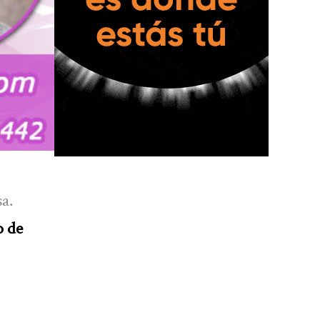
a.
o de