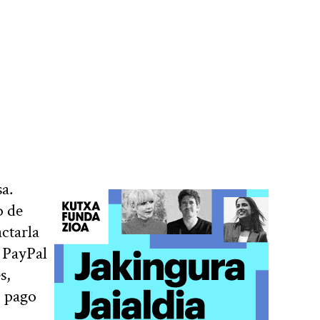
a.
o de
actarla
 PayPal
s,
o pago