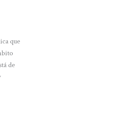
dica que
mbito
stá de
y