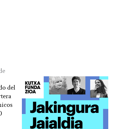
de
do del
rtera
nicos
0