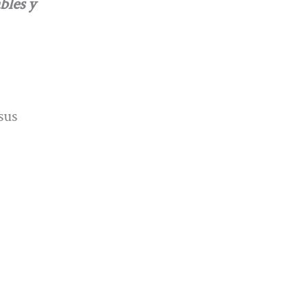
bles y
sus