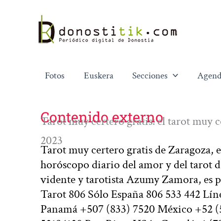
Ir
al
contenido
Fotos
Euskera
Secciones
Agend
Contenido externo
Tarot muy certero gratis: el tarot muy c
2023
Tarot muy certero gratis de Zaragoza,
horóscopo diario del amor y del tarot d
vidente y tarotista Azumy Zamora, es p
Tarot 806 Sólo España 806 533 442 Líne
Panamá +507 (833) 7520 México +52 (5