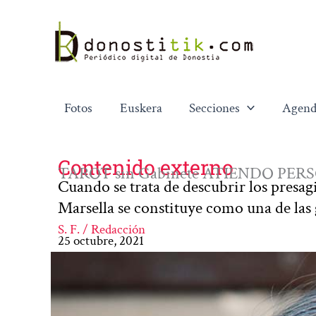
Ir
al
contenido
Fotos
Euskera
Secciones
Agend
Contenido externo
TAROT sin Gabinete ATIENDO P
Cuando se trata de descubrir los presagio
Marsella se constituye como una de las
S. F. / Redacción
25 octubre, 2021