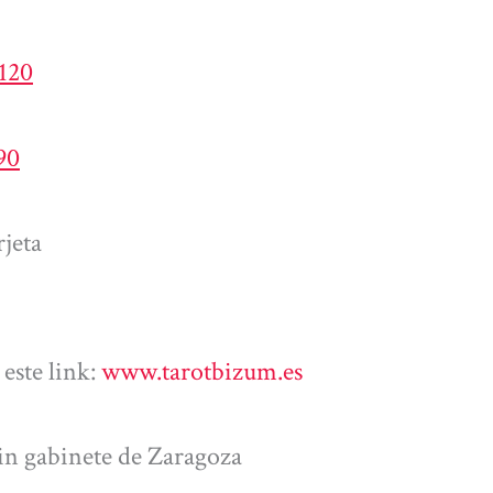
4120
90
jeta
este link:
www.tarotbizum.es
sin gabinete de Zaragoza