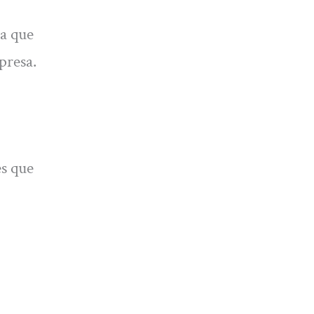
ca que
presa.
es que