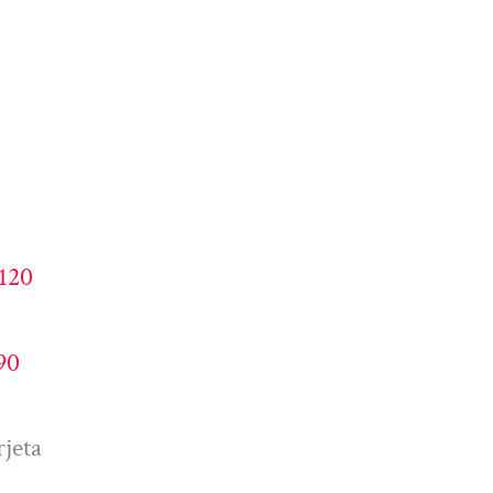
4120
90
jeta