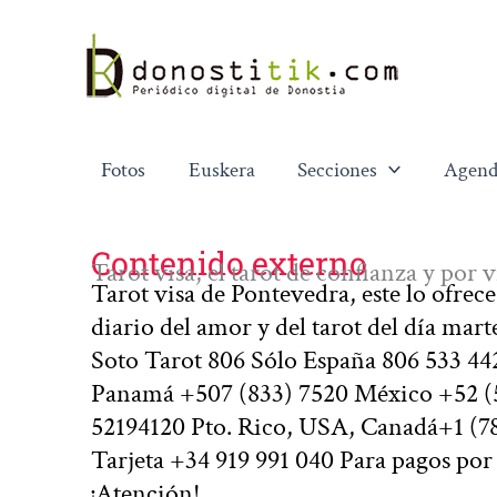
Ir
al
contenido
Fotos
Euskera
Secciones
Agend
Contenido externo
Tarot visa, el tarot de confianza y por 
Tarot visa de Pontevedra, este lo ofrec
diario del amor y del tarot del día mart
Soto Tarot 806 Sólo España 806 533 442
Panamá +507 (833) 7520 México +52 (5
52194120 Pto. Rico, USA, Canadá+1 (7
Tarjeta +34 919 991 040 Para pagos po
¡Atención!…