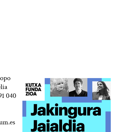
copo
lia
91 040
zum.es