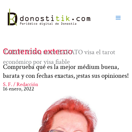
Ir
al
contenido
Contenido externo
TAROT VISA, tarot BARATO visa el tarot
económico por visa fiable
Comprueba qué es la mejor médium buena,
barata y con fechas exactas, ¡estas sus opiniones!
S. F. / Redacción
16 enero, 2022