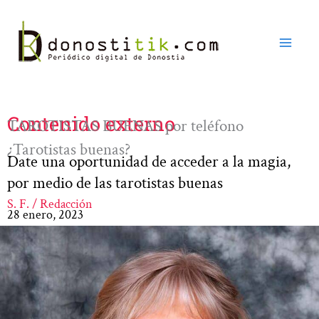
Ir
al
contenido
Contenido externo
TAROTISTAS BUENAS por teléfono
¿Tarotistas buenas?
Date una oportunidad de acceder a la magia,
por medio de las tarotistas buenas
S. F. / Redacción
28 enero, 2023