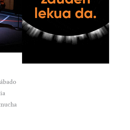
 sábado
ia
 mucha