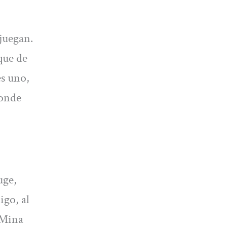
 juegan.
que de
es uno,
donde
uge,
igo, al
 Mina