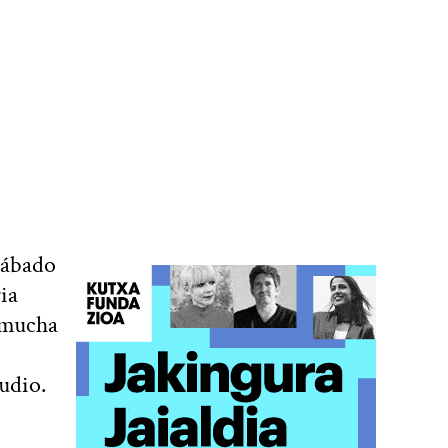
 sábado
ia
 mucha
udio.