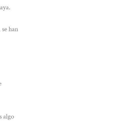
aya.
 se han
e
s algo