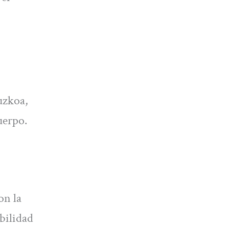
uzkoa,
uerpo.
on la
ibilidad