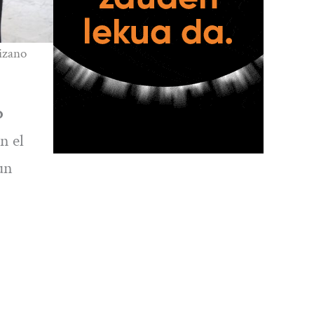
rizano
o
n el
un