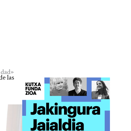
idad»
de las