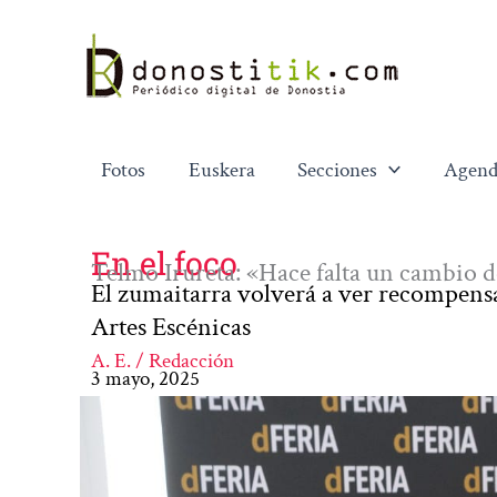
Ir
al
contenido
Fotos
Euskera
Secciones
Agend
En el foco
Telmo Irureta: «Hace falta un cambio d
El zumaitarra volverá a ver recompensa
Artes Escénicas
A. E. / Redacción
3 mayo, 2025