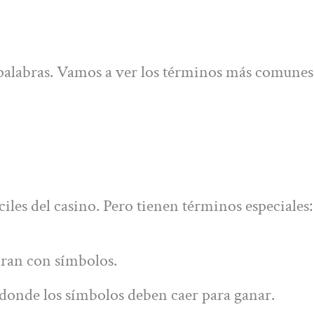
 palabras. Vamos a ver los términos más comunes
iles del casino. Pero tienen términos especiales:
iran con símbolos.
 donde los símbolos deben caer para ganar.