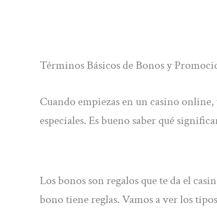
Términos Básicos de Bonos y Promoci
Cuando empiezas en un casino online, v
especiales. Es bueno saber qué signific
Los bonos son regalos que te da el casin
bono tiene reglas. Vamos a ver los tip