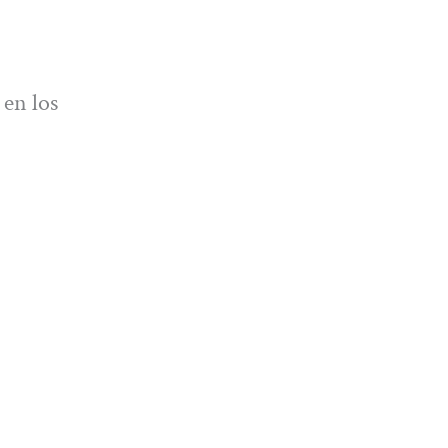
 en los