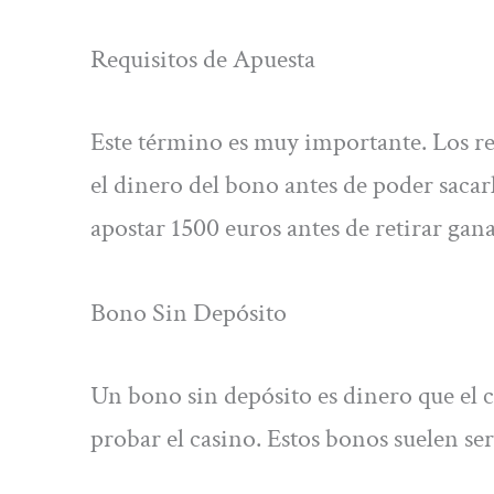
Requisitos de Apuesta
Este término es muy importante. Los re
el dinero del bono antes de poder sacarl
apostar 1500 euros antes de retirar gan
Bono Sin Depósito
Un bono sin depósito es dinero que el c
probar el casino. Estos bonos suelen se