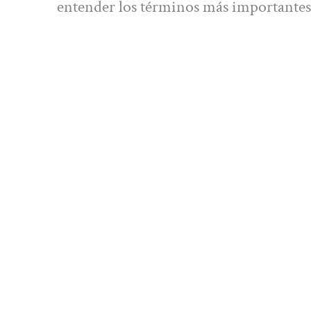
entender los términos más importantes 