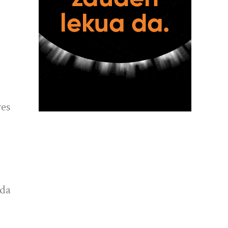
res
ada