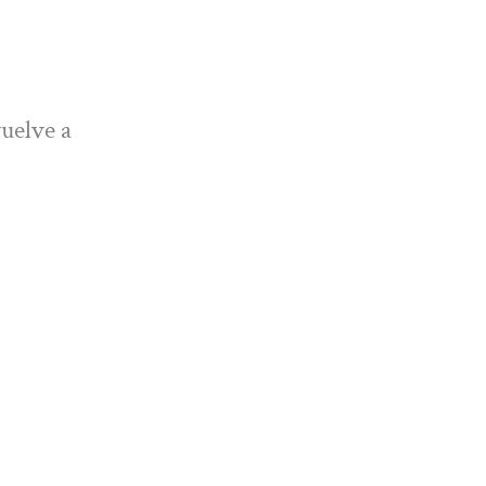
vuelve a