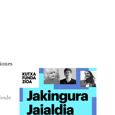
siones
desde