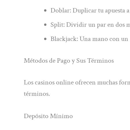
Doblar: Duplicar tu apuesta 
Split: Dividir un par en dos 
Blackjack: Una mano con un a
Métodos de Pago y Sus Términos
Los casinos online ofrecen muchas form
términos.
Depósito Mínimo