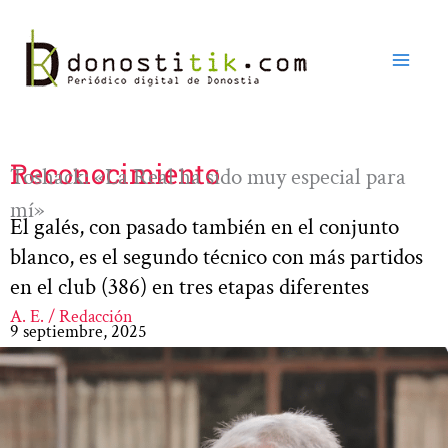
Ir
al
contenido
Reconocimiento
Toshack: «La Real ha sido muy especial para
mí»
El galés, con pasado también en el conjunto
blanco, es el segundo técnico con más partidos
en el club (386) en tres etapas diferentes
A. E. / Redacción
9 septiembre, 2025