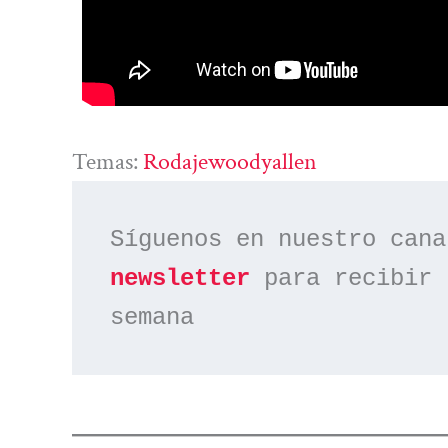
Temas:
Rodajewoodyallen
Síguenos en nuestro cana
newsletter
 para recibir 
semana