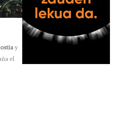
ostia
y
aña el