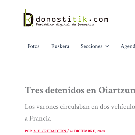
Ir
al
contenido
Fotos
Euskera
Secciones
Agend
Tres detenidos en Oiartzu
Los varones circulaban en dos vehículos
a Francia
POR
A. E. / REDACCIÓN
/
26 DICIEMBRE, 2020