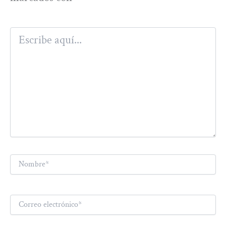
Escribe
aquí...
Nombre*
Correo
electrónico*