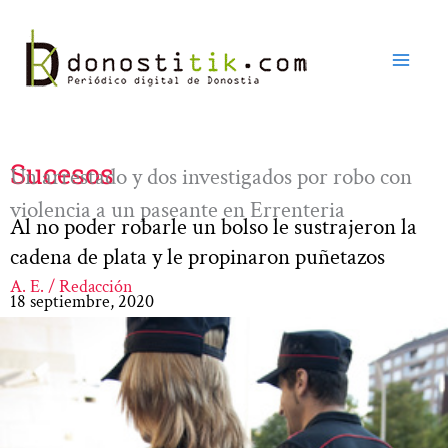
Ir
al
contenido
Sucesos
Un arrestado y dos investigados por robo con
violencia a un paseante en Errenteria
Al no poder robarle un bolso le sustrajeron la
cadena de plata y le propinaron puñetazos
A. E. / Redacción
18 septiembre, 2020