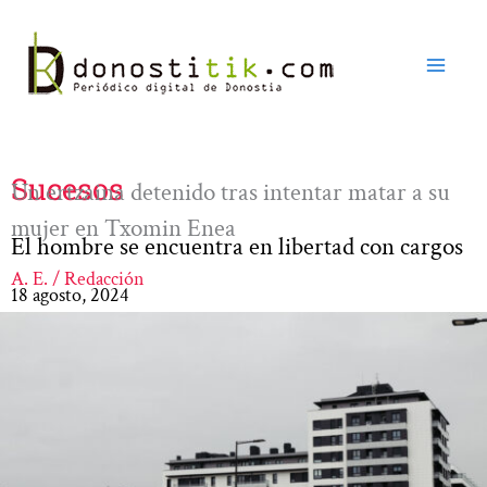
Ir
al
contenido
Sucesos
Un ertzaina detenido tras intentar matar a su
mujer en Txomin Enea
El hombre se encuentra en libertad con cargos
A. E. / Redacción
18 agosto, 2024