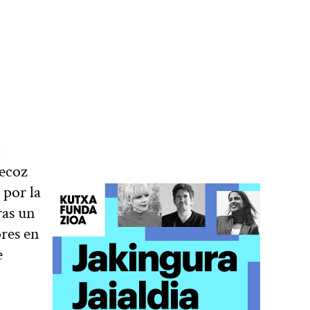
o
recoz
 por la
ras un
ores en
e