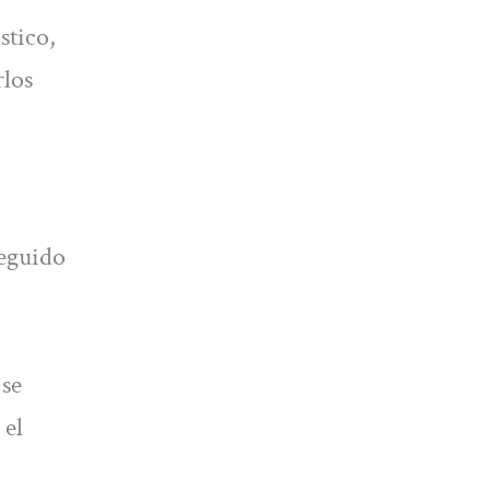
stico,
rlos
seguido
 se
 el