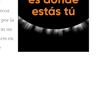
o
recoz
 por la
ras un
ores en
e