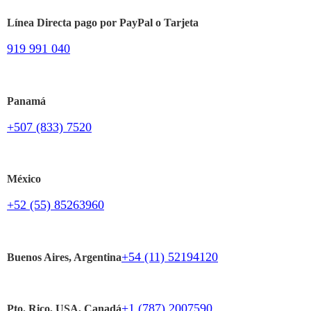
Línea Directa pago por PayPal o Tarjeta
919 991 040
Panamá
+507 (833) 7520
México
+52 (55) 85263960
+54 (11) 52194120
Buenos Aires, Argentina
+1 (787) 2007590
Pto. Rico, USA, Canadá