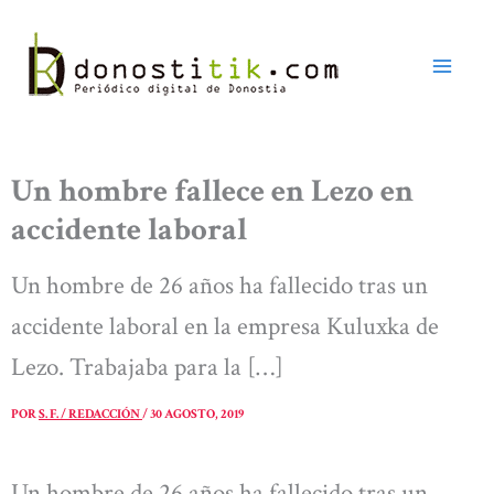
Ir
al
contenido
Un hombre fallece en Lezo en
accidente laboral
Un hombre de 26 años ha fallecido tras un
accidente laboral en la empresa Kuluxka de
Lezo. Trabajaba para la […]
POR
S. F. / REDACCIÓN
/
30 AGOSTO, 2019
Un hombre de 26 años ha fallecido tras un