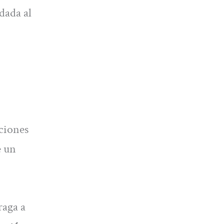
adada al
aciones
e un
raga a