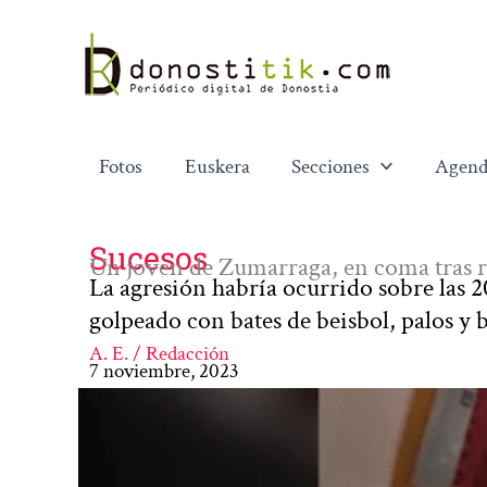
Ir
al
contenido
Fotos
Euskera
Secciones
Agend
Sucesos
Un joven de Zumarraga, en coma tras re
La agresión habría ocurrido sobre las 
golpeado con bates de beisbol, palos y 
A. E. / Redacción
7 noviembre, 2023