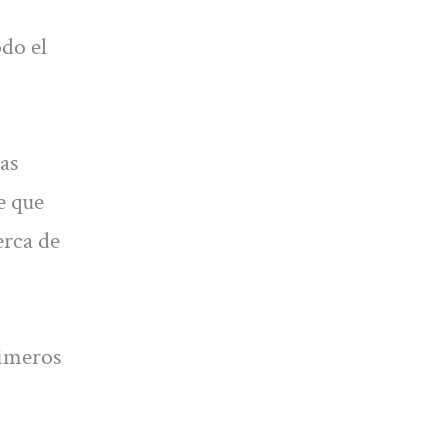
odo el
las
e que
erca de
rimeros