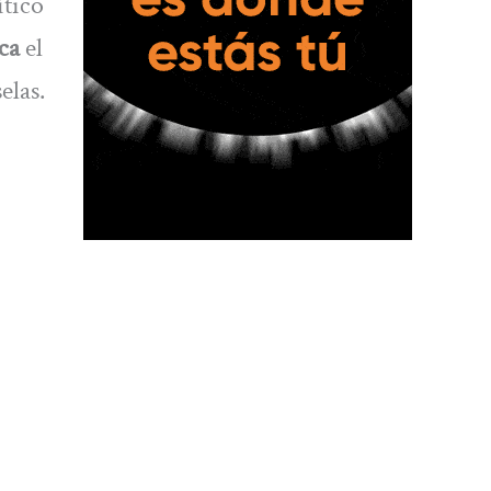
ítico
ca
el
elas.