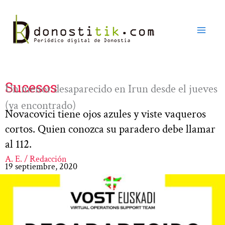
Ir
al
contenido
Sucesos
Un menor desaparecido en Irun desde el jueves
(ya encontrado)
Novacovici tiene ojos azules y viste vaqueros
cortos. Quien conozca su paradero debe llamar
al 112.
A. E. / Redacción
19 septiembre, 2020