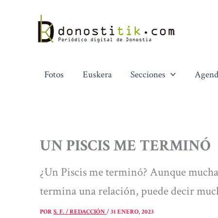
Ir
al
contenido
Fotos
Euskera
Secciones
Agend
UN PISCIS ME TERMINÓ
¿Un Piscis me terminó? Aunque muchas 
termina una relación, puede decir muc
POR
S. F. / REDACCIÓN
/
31 ENERO, 2023