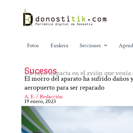
Ir
al
contenido
Fotos
Euskera
Secciones
Agend
Sucesos
Un rayo impacta en el avión que venía
El morro del aparato ha sufrido daños y
aeropuerto para ser reparado
A. E. / Redacción
19 enero, 2023