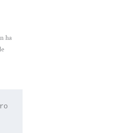
ún ha
de
 o apúntate a nuestro 