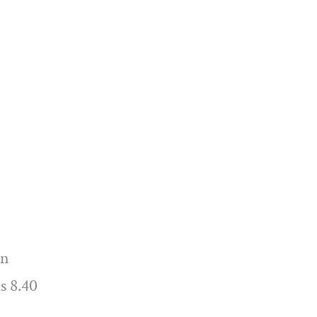
en
as 8.40