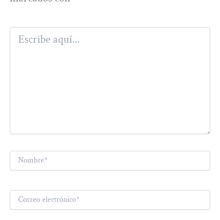
Escribe
aquí...
Nombre*
Correo
electrónico*