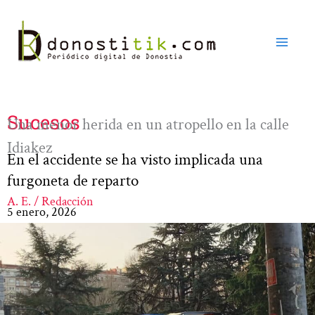
Ir
al
contenido
Sucesos
Una menor herida en un atropello en la calle
Idiakez
En el accidente se ha visto implicada una
furgoneta de reparto
A. E. / Redacción
5 enero, 2026